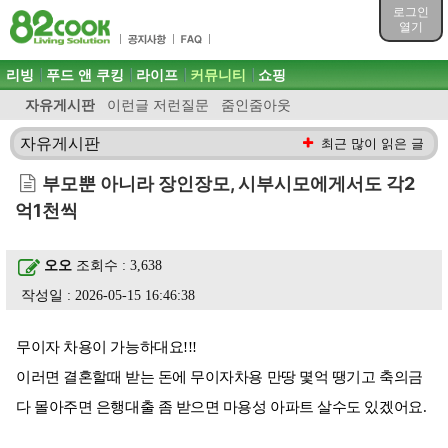
목차
로그인
주메뉴 바로가기
열기
컨텐츠 바로가기
검색 바로가기
주메뉴
리빙
푸드 앤 쿠킹
라이프
커뮤니티
쇼핑
로그인 바로가기
자유게시판
이런글 저런질문
줌인줌아웃
자유게시판
최근 많이 읽은 글
부모뿐 아니라 장인장모, 시부시모에게서도 각2
억1천씩
오오
조회수 : 3,638
작성일 : 2026-05-15 16:46:38
무이자 차용이 가능하대요!!!
이러면 결혼할때 받는 돈에 무이자차용 만땅 몇억 땡기고 축의금
다 몰아주면 은행대출 좀 받으면 마용성 아파트 살수도 있겠어요.