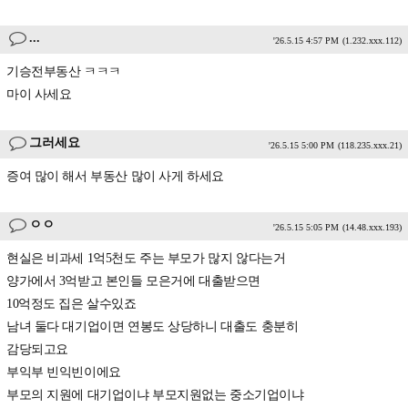
...
'26.5.15 4:57 PM
(1.232.xxx.112)
기승전부동산 ㅋㅋㅋ
마이 사세요
그러세요
'26.5.15 5:00 PM
(118.235.xxx.21)
증여 많이 해서 부동산 많이 사게 하세요
ㅇㅇ
'26.5.15 5:05 PM
(14.48.xxx.193)
현실은 비과세 1억5천도 주는 부모가 많지 않다는거
양가에서 3억받고 본인들 모은거에 대출받으면
10억정도 집은 살수있죠
남녀 둘다 대기업이면 연봉도 상당하니 대출도 충분히
감당되고요
부익부 빈익빈이에요
부모의 지원에 대기업이냐 부모지원없는 중소기업이냐