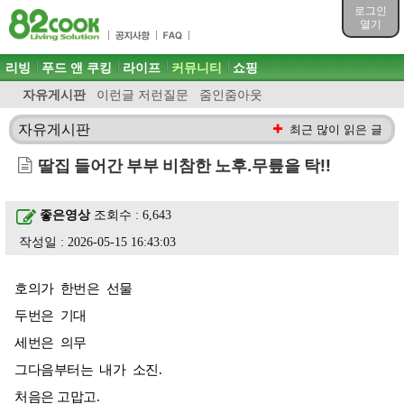
목차
로그인
주메뉴 바로가기
열기
컨텐츠 바로가기
검색 바로가기
주메뉴
리빙
푸드 앤 쿠킹
라이프
커뮤니티
쇼핑
로그인 바로가기
자유게시판
이런글 저런질문
줌인줌아웃
자유게시판
최근 많이 읽은 글
딸집 들어간 부부 비참한 노후.무릎을 탁!!
좋은영상
조회수 : 6,643
작성일 : 2026-05-15 16:43:03
호의가 한번은 선물
두번은 기대
세번은 의무
그다음부터는 내가 소진.
처음은 고맙고.