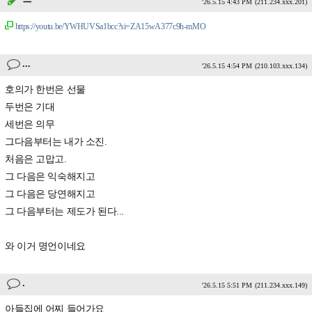
'26.5.15 4:43 PM
(211.234.xxx.201)
https://youtu.be/YWHUVSa1bcc?si=ZA15wA377c9h-mMO
...
'26.5.15 4:54 PM
(210.103.xxx.134)
호의가 한번은 선물
두번은 기대
세번은 의무
그다음부터는 내가 소진.
처음은 고맙고.
그 다음은 익숙해지고
그 다음은 당연해지고
그 다음부터는 제도가 된다...
와 이거 명언이네요
.
'26.5.15 5:51 PM
(211.234.xxx.149)
아들집에 어찌 들어가요