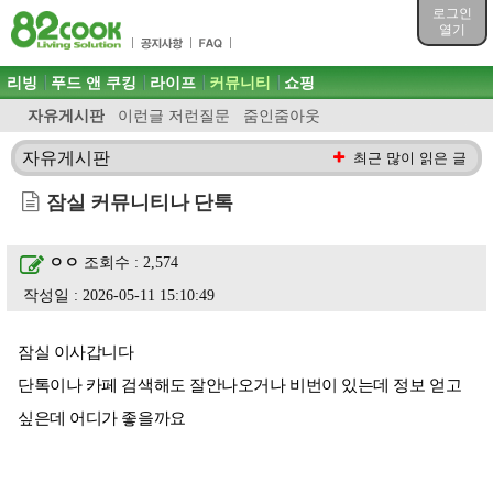
목차
로그인
주메뉴 바로가기
열기
컨텐츠 바로가기
검색 바로가기
주메뉴
리빙
푸드 앤 쿠킹
라이프
커뮤니티
쇼핑
로그인 바로가기
자유게시판
이런글 저런질문
줌인줌아웃
자유게시판
최근 많이 읽은 글
잠실 커뮤니티나 단톡
ㅇㅇ
조회수 : 2,574
작성일 : 2026-05-11 15:10:49
잠실 이사갑니다
단톡이나 카페 검색해도 잘안나오거나 비번이 있는데 정보 얻고
싶은데 어디가 좋을까요