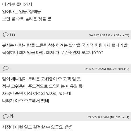
이 정부 들어와서
일어나는 일들. 정책들
보면 볼 수록 놀라운 것들 뿐
???
'24.5.27 7:33 AM
(14.32.xxx.78)
봇사는 나람사람들 노동력착취하려는 발상을 국가적 차원에서 했다가발
목잡히니 최저임금 타령. 최저-가 무슨뜻인지 모르니??????
..
'24.5.27 7:59 AM
(182.221.xxx.146)
말이 새나갈까 두려운 고위층이 주 고객 일 듯
정부 고위층이 주도적으로 도입하는 이유일 듯
자국민 중년 이상 여성의 일자리 였는데
나라가 아주 주도해서 뺏네
와
'24.5.27 8:17 AM
(106.101.xxx.4)
시장이 이런 일도 결정할 수 있군요. @@