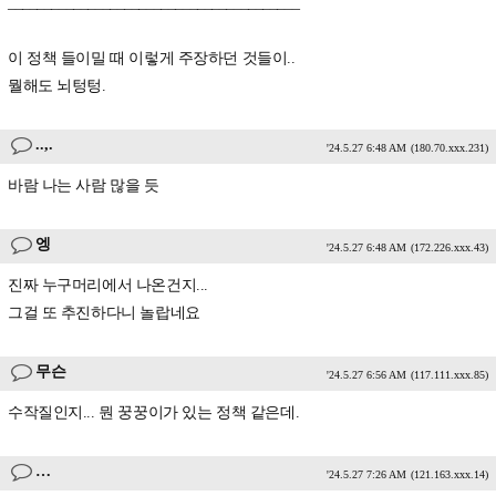
________________________________________
이 정책 들이밀 때 이렇게 주장하던 것들이..
뭘해도 뇌텅텅.
..,.
'24.5.27 6:48 AM
(180.70.xxx.231)
바람 나는 사람 많을 듯
엥
'24.5.27 6:48 AM
(172.226.xxx.43)
진짜 누구머리에서 나온건지...
그걸 또 추진하다니 놀랍네요
무슨
'24.5.27 6:56 AM
(117.111.xxx.85)
수작질인지... 뭔 꿍꿍이가 있는 정책 같은데.
…
'24.5.27 7:26 AM
(121.163.xxx.14)