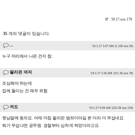
IP : 59.17.xxx.179
35
개의 댓글이 있습니다.
...
'24.5.27 5:07 AM
(1.228.xxx.59)
누구 머리에서 나온 건지 참..
필리핀 여자
'24.5.27 5:56 AM
(211.36.xxx.78)
조심해야 하는데
집에 들이는 건 매우 위험
저도
'24.5.27 6:04 AM
(223.38.xxx.134)
윗님말에 동의요. 어제 마침 필리핀 범죄이야길 본 더라 더 무섭네요.
뭐가 무섭냐면 공무원. 경찰부터 심하게 썩었더라고요.