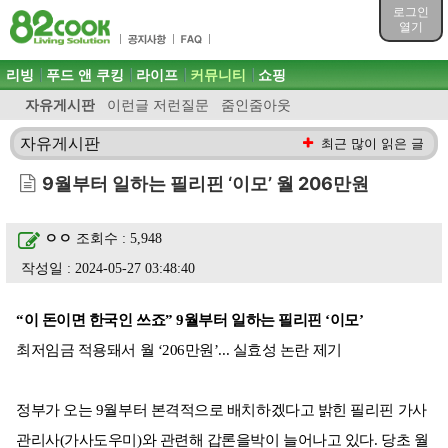
목차
로그인
주메뉴 바로가기
열기
컨텐츠 바로가기
검색 바로가기
주메뉴
리빙
푸드 앤 쿠킹
라이프
커뮤니티
쇼핑
로그인 바로가기
자유게시판
이런글 저런질문
줌인줌아웃
자유게시판
최근 많이 읽은 글
9월부터 일하는 필리핀 ‘이모’ 월 206만원
ㅇㅇ
조회수 : 5,948
작성일 : 2024-05-27 03:48:40
“이 돈이면 한국인 쓰죠” 9월부터 일하는 필리핀 ‘이모’
최저임금 적용돼서 월 ‘206만원’... 실효성 논란 제기
정부가 오는 9월부터 본격적으로 배치하겠다고 밝힌 필리핀 가사
관리사(가사도우미)와 관련해 갑론을박이 늘어나고 있다. 당초 월