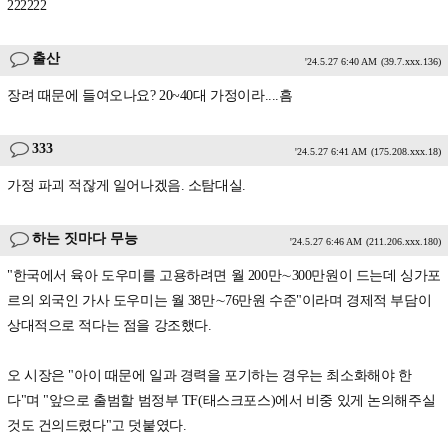
222222
출산
'24.5.27 6:40 AM
(39.7.xxx.136)
장려 때문에 들여오나요? 20~40대 가정이라....흠
333
'24.5.27 6:41 AM
(175.208.xxx.18)
가정 파괴 적잖게 일어나겠음. 소탐대실.
하는 짓마다 무능
'24.5.27 6:46 AM
(211.206.xxx.180)
"한국에서 육아 도우미를 고용하려면 월 200만∼300만원이 드는데 싱가포
르의 외국인 가사 도우미는 월 38만∼76만원 수준"이라며 경제적 부담이
상대적으로 적다는 점을 강조했다.
오 시장은 "아이 때문에 일과 경력을 포기하는 경우는 최소화해야 한
다"며 "앞으로 출범할 범정부 TF(태스크포스)에서 비중 있게 논의해주실
것도 건의드렸다"고 덧붙였다.