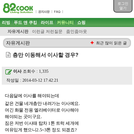
목차
로그인
주메뉴 바로가기
열기
컨텐츠 바로가기
검색 바로가기
주메뉴
리빙
푸드 앤 쿠킹
라이프
커뮤니티
쇼핑
로그인 바로가기
자유게시판
이런글 저런질문
줌인줌아웃
자유게시판
최근 많이 읽은 글
층만 이동해서 이사할 경우?
이사
조회수 : 1,335
작성일 : 2014-03-12 17:42:21
다음달에 이사를 해야되는데
같은 건물 네개층만 내려가는 이사예요.
여긴 화물 전용 엘리베이터로 이사해야
해야되는 곳이구요.
짐은 저번 이사때 탑차 1톤 트럭 세개에
여유있게 했으니2.5~3톤 정도 되겠죠?