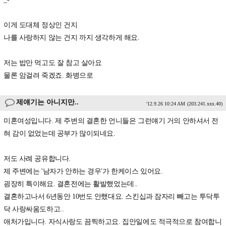
이게 도대체 정상인 건지
나를 사랑하지 않는 건지 까지 생각하게 해요.
저는 밥만 먹고도 잘 참고 살아요
물론 암걸려 죽겠죠. 화병으로
제얘기는 아니지만..
'12.9.26 10:24 AM
(203.241.xxx.40)
미혼여성입니다. 제 주변의 결혼한 언니들은 그런얘기 거의 안하셔서 전
혀 감이 없었는데 공부가 많이되네요.
저도 사례 공유합니다.
제 주변에는 '남자가 안하는 경우'가 한케이스 있어요.
굉장히 특이해요. 결혼전에는 활발했었는데..
결혼하고나서 6년동안 10번도 안했대요. 스킨십과 잠자리 빼고는 투닥투
닥 사랑싸움도하고..
애처가입니다. 자식사랑도 끔찍하고요. 집안일에도 적극적으로 참여합니