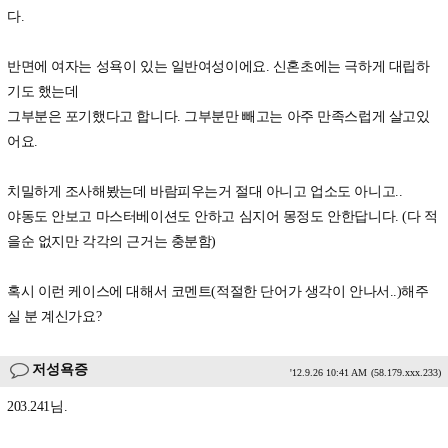
다.
반면에 여자는 성욕이 있는 일반여성이에요. 신혼초에는 극하게 대립하
기도 했는데
그부분은 포기했다고 합니다. 그부분만 빼고는 아주 만족스럽게 살고있
어요.
치밀하게 조사해봤는데 바람피우는거 절대 아니고 업소도 아니고..
야동도 안보고 마스터베이션도 안하고 심지어 몽정도 안한답니다. (다 적
을순 없지만 각각의 근거는 충분함)
혹시 이런 케이스에 대해서 코멘트(적절한 단어가 생각이 안나서..)해주
실 분 계신가요?
저성욕증
'12.9.26 10:41 AM
(58.179.xxx.233)
203.241님.