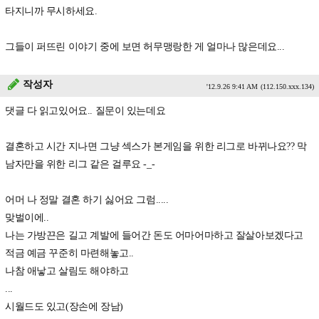
타지니까 무시하세요.
그들이 퍼뜨린 이야기 중에 보면 허무맹랑한 게 얼마나 많은데요...
작성자
'12.9.26 9:41 AM
(112.150.xxx.134)
댓글 다 읽고있어요.. 질문이 있는데요
결혼하고 시간 지나면 그냥 섹스가 본게임을 위한 리그로 바뀌나요?? 막
남자만을 위한 리그 같은 걸루요 -_-
어머 나 정말 결혼 하기 싫어요 그럼.....
맞벌이에..
나는 가방끈은 길고 계발에 들어간 돈도 어마어마하고 잘살아보겠다고
적금 예금 꾸준히 마련해놓고..
나참 애낳고 살림도 해야하고
...
시월드도 있고(장손에 장남)