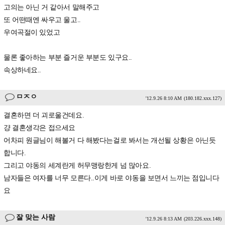
고의는 아닌 거 같아서 말해주고
또 어떤때엔 싸우고 울고..
우여곡절이 있었고
물론 좋아하는 부분 즐거운 부분도 있구요..
속상하네요..
ㅁㅈㅇ
'12.9.26 8:10 AM
(180.182.xxx.127)
결혼하면 더 괴로울건데요.
걍 결혼생각은 접으세요
어차피 원글님이 해볼거 다 해봤다는걸로 봐서는 개선될 상황은 아닌듯
합니다.
그리고 야동의 세계란게 허무맹랑한게 넘 많아요.
남자들은 여자를 너무 모른다..이게 바로 야동을 보면서 느끼는 점입니다
요
잘 맞는 사람
'12.9.26 8:13 AM
(203.226.xxx.148)