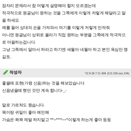
잠자리 문제라서 참 어떻게 설명해야 할지 모르겠는데
적극적으로 원글님이 원하는 것을 그쪽에게 이렇게 저렇게 해달라고 말
을 하세요.
예를 들어 상대의 손을 가져와서 여기를 이렇게 저렇게 만져줘
아니면 원글님이 상위로 올라가 직접 원하는 부분을 그쪽에게 적극적으
로 어필하는겁니다.
그냥 그족에서 알아서 하라고 하기엔 세월아 네월아 하고 본인 욕심만 챙
길듯..
작성자
'12.9.26 7:11 AM
(112.150.xxx.134)
좋을때 표현(가령 신음)하는 것을 해보았습니다
신음냈을때 했던 것만 계속 합니다-_-
말로 가르쳐도 줬습니다.
목이랑 귀밑이 좋아 예민해
가슴은 꽉꽉 제발 하지말고 **+***++*이렇게 하는게 좋아 등등