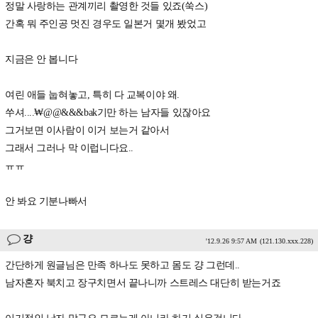
정말 사랑하는 관계끼리 촬영한 것들 있죠(쑥스)
간혹 뭐 주인공 멋진 경우도 일본거 몇개 봤었고
지금은 안 봅니다
여린 애들 눕혀놓고, 특히 다 교복이야 왜.
쑤셔....₩@@&&&bak기만 하는 남자들 있잖아요
그거보면 이사람이 이거 보는거 같아서
그래서 그러나 막 이럽니다요..
ㅠㅠ
안 봐요 기분나빠서
걍
'12.9.26 9:57 AM
(121.130.xxx.228)
간단하게 원글님은 만족 하나도 못하고 몸도 걍 그런데..
남자혼자 북치고 장구치면서 끝나니까 스트레스 대단히 받는거죠