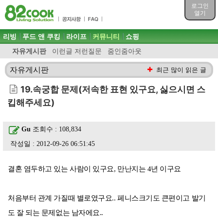
목차
로그인
주메뉴 바로가기
열기
컨텐츠 바로가기
검색 바로가기
주메뉴
리빙
푸드 앤 쿠킹
라이프
커뮤니티
쇼핑
로그인 바로가기
자유게시판
이런글 저런질문
줌인줌아웃
자유게시판
최근 많이 읽은 글
19.속궁합 문제(저속한 표현 있구요, 싫으시면 스
킵해주세요)
Gu
조회수 : 108,834
작성일 : 2012-09-26 06:51:45
결혼 염두하고 있는 사람이 있구요, 만난지는 4년 이구요
처음부터 관계 가질때 별로였구요.. 페니스크기도 큰편이고 발기
도 잘 되는 문제없는 남자에요..