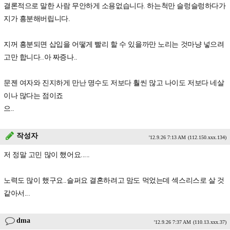
결론적으로 말한 사람 무안하게 소용없습니다. 하는척만 슬렁슬렁하다가
지가 흥분해버립니다.
지꺼 흥분되면 삽입을 어떻게 빨리 할 수 있을까만 노리는 것마냥 넣으려
고만 합니다..아 짜증나..
문젠 여자와 진지하게 만난 명수도 저보다 훨씬 많고 나이도 저보다 네살
이나 많다는 점이죠
으..
작성자
'12.9.26 7:13 AM
(112.150.xxx.134)
저 정말 고민 많이 했어요.....
노력도 많이 했구요..슬퍼요 결혼하려고 맘도 먹었는데 섹스리스로 살 것
같아서...
dma
'12.9.26 7:37 AM
(110.13.xxx.37)