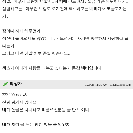
정말.. 어떻게 표현해야 할지.. 새벽에 건드려서.. 쪼금 가슴 애무하다가..
삽입하고는.. 아무런 느낌도 오기전에 찍~ 싸고는 내려가서 코골고자는
거..
잠이나 자게 해주던가..
정신이 돌아오지도 않았는데.. 건드려서는 자기만 흥분해서 사정하고 끝
나는거..
그러고 나면 정말 하루 종일 짜증나요..
섹스가 아니라 사랑을 나누고 싶다는거 동감 백배입니다.
작성자
'12.9.26 11:35 AM
(112.150.xxx.134)
222.110.xxx.48
진짜 싸가지 없네요
내가 쓴글은 차치하고 리플쓰신분들 글 안 보이냐
내가 저런 글 쓰는 인간 있을 줄 알았지.