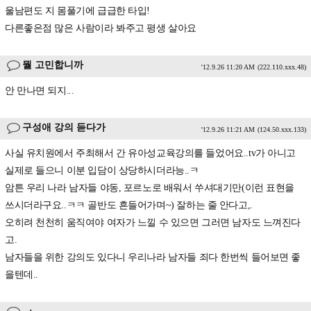
울남편도 지 몸풀기에 급급한 타입!
다른좋은점 많은 사람이라 봐주고 평생 살아요
뭘 고민합니까
'12.9.26 11:20 AM
(222.110.xxx.48)
안 만나면 되지...
구성애 강의 듣다가
'12.9.26 11:21 AM
(124.50.xxx.133)
사실 유치원에서 주최해서 간 유아성교육강의를 들었어요..tv가 아니고
실제로 들으니 이분 입담이 상당하시더라능..ㅋ
암튼 우리 나라 남자들 야동, 포르노로 배워서 쑤셔대기만(이런 표현을
쓰시더라구요..ㅋㅋ 골반도 흔들어가며~) 잘하는 줄 안다고,.
오히려 천천히 움직여야 여자가 느낄 수 있으면 그러면 남자도 느껴진다
고.
남자들을 위한 강의도 있다니 우리나라 남자들 죄다 한번씩 들어보면 좋
을텐데..