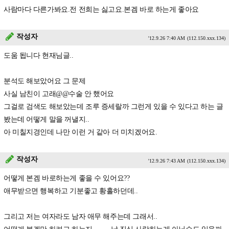
사람마다 다른가봐요.전 전희는 싫고요.본겜 바로 하는게 좋아요
작성자
'12.9.26 7:40 AM
(112.150.xxx.134)
도움 됩니다 현재님글..
분석도 해보았어요 그 문제
사실 남친이 고래@@수술 안 했어요
그걸로 검색도 해보았는데 조루 증세랄까 그런게 있을 수 있다고 하는 글
봤는데 어떻게 말을 꺼낼지..
아 미칠지경인데 나만 이런 거 같아 더 미치겠어요.
작성자
'12.9.26 7:43 AM
(112.150.xxx.134)
어떻게 본겜 바로하는게 좋을 수 있어요??
애무받으면 행복하고 기분좋고 황홀하던데..
그리고 저는 여자라도 남자 애무 해주는데 그래서..