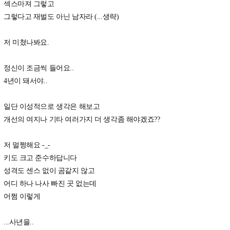
섹스마져 그렇고
그렇다고 재벌도 아닌 남자라 (...생략)
저 미쳤나봐요.
정신이 조금씩 들어요..
4년이 돼서야..
일단 이성적으로 생각은 해보고
개선의 여지나 기타 여러가지 더 생각좀 해야겠죠??
저 멀쩡해요 -_-
키도 크고 준수하답니다
성격도 센스 없이 곰같지 않고
어디 하나 나사 빠진 곳 없는데
어쩜 이렇게
...사년을..