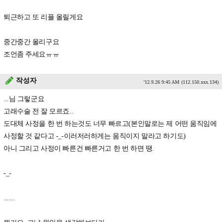
퇴근하고 또 리플 올릴게요
중간중간 올리구요
조언좀 주세요ㅠㅠ
작성자
'12.9.26 9:45 AM
(112.150.xxx.134)
...님 그렇군요
고래수술 전 잘 모르죠..
도대체 사정을 한 번 하는것도 너무 빠르고(본인말로는 제 어떤 움직임에
사정할 것 같다고 -_-이러저러하게는 움직이지 말라고 하기도)
아니 그리고 사정이 빠른건 빠른거고 한 번 하면 땡.
-_-
......