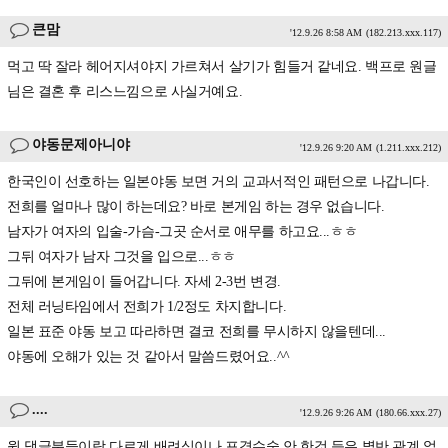
큰맘
'12.9.26 8:58 AM
(182.213.xxx.117)
먹고 딱 잘라 헤어지셔야지 가르쳐서 살기가 힘들거 같네요. 백프로 원글
님은 결혼 후 리스느낌으로 사실거예요.
야동문제아니야
'12.9.26 9:20 AM
(1.211.xxx.212)
한국인이 선호하는 일본야동 보면 거의 교과서적인 패턴으로 나갑니다.
전희를 얼마나 많이 하는데요? 바로 본게임 하는 경우 없습니다.
남자가 여자의 입술-가슴-그곳 순서로 애무를 하고요...ㅎㅎ
그뒤 여자가 남자 그것을 입으로...ㅎㅎ
그뒤에 본게임이 들어갑니다. 자세 2-3번 변경.
전체 러닝타임에서 전희가 1/2정도 차지합니다.
일본 표준 야동 보고 따라하면 결코 전희를 무시하지 않을텐데...
야동에 오해가 있는 것 같아서 말씀드렸어요..^^
....
'12.9.26 9:26 AM
(180.66.xxx.27)
윗 댓글분들이랑 다르게 배려심이나 포경수술 안 한것 등은 별반 관계 없