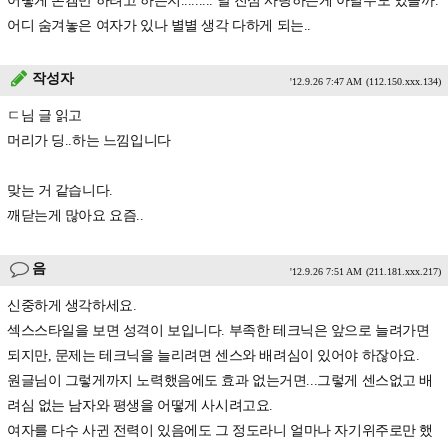
어떻게 본겜만 하려고 하는지......... 날 진심 사랑하는게 아닐수도 있을까.
어디 숨겨놓은 여자가 있나 별별 생각 다하게 되는..
작성자
'12.9.26 7:47 AM
(112.150.xxx.134)
ㄷ님 글 읽고
머리가 딩..하는 느낌입니다
맞는 거 같습니다.
깨닫는게 많아요 요즘..
음
'12.9.26 7:51 AM
(211.181.xxx.217)
신중하게 생각하세요.
섹스스타일을 보면 성격이 보입니다. 부족한 테크닉은 앞으로 늘려가면
되지만, 문제는 테크닉을 늘리려면 센스와 배려심이 있어야 하잖아요.
원글님이 그렇게까지 노력했음에도 효과 없는거면...그렇게 센스없고 배
려심 없는 남자와 평생을 어떻게 사시려고요.
여자를 다수 사귄 전력이 있음에도 그 정도라니 얼마나 자기위주로만 했