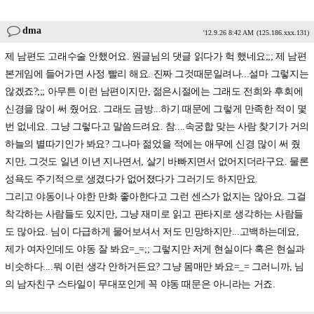
dma
'12.9.26 8:42 AM
(125.186.xxx.131)
제 남편도 고래수술 안했어요. 원글님의 댓글 읽다가 헉 했네요;;; 제 남편
본게임에 들어가면 사정 빨리 해요. 진짜 그것때문일려나...설마 그렇지는
않겠죠?;;; 아무튼 이런 남편이지만, 젊은시절에는 그래도 전희와 후회에
신경을 많이 써 줬어요. 그래도 금방...하기 때문에 그렇게 만족한 적이 몇
번 없네요. 그냥 그렇다고 말씀드려요. 참....속궁합 맞는 사람 찾기가 거의
하늘의 별따기인가 봐요? 그나마 젊었을 적에는 애무에 신경 많이 써 줬
지만, 그것도 일년 이년 지나면서, 살기 바빠지면서 없어지더라구요. 물론
성욕도 주기적으로 생겼다가 없어졌다가 그러기도 하지만요.
그리고 야동이나 야한 만화 좋아한다고 그런 센스가 없지는 않아요. 그걸
착각하는 사람들도 있지만, 그냥 재미로 읽고 판타지로 생각하는 사람들
도 많아요. 님이 다급하게 물어보셔서 저도 민망하지만...고백하는데요,
제가 여자인데도 야동 잘 봐요=_=;; 그렇지만 저게 현실이다 혹은 현실과
비슷하다....뭐 이런 생각 안하거든요? 그냥 몸매만 봐요=_= 그러니까, 님
의 남자친구 스타일이 무대포인게 꼭 야동 때문은 아니라는 거죠.