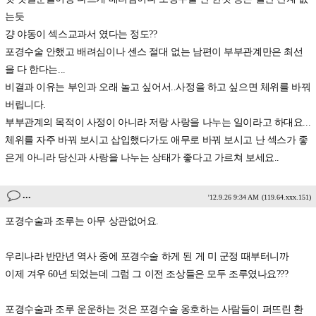
는듯
걍 야동이 섹스교과서 였다는 정도??
포경수술 안했고 배려심이나 센스 절대 없는 남편이 부부관계만은 최선
을 다 한다는...
비결과 이유는 부인과 오래 놀고 싶어서..사정을 하고 싶으면 체위를 바꿔
버립니다.
부부관계의 목적이 사정이 아니라 저랑 사랑을 나누는 일이라고 하대요...
체위를 자주 바꿔 보시고 삽입했다가도 애무로 바꿔 보시고 난 섹스가 좋
은게 아니라 당신과 사랑을 나누는 상태가 좋다고 가르쳐 보세요..
...
'12.9.26 9:34 AM
(119.64.xxx.151)
포경수술과 조루는 아무 상관없어요.
우리나라 반만년 역사 중에 포경수술 하게 된 게 미 군정 때부터니까
이제 겨우 60년 되었는데 그럼 그 이전 조상들은 모두 조루였나요???
포경수술과 조루 운운하는 것은 포경수술 옹호하는 사람들이 퍼뜨린 환