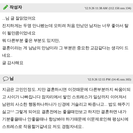
작성자
'12.9.26 11:38 AM
(112.150.xxx.134)
...님 글 잘읽었어요
진지하게는 두명 만나봤는데 오히려 처음 만났던 남자는 너무 좋아서 탈
이 될만큼이었네요
뭐 다른부분 좋은 부분도 있지만,
결혼이라는 게 남남의 만남이라 그 부분은 중요한 교감같다는 생각이 드
네요..
글 감사해요
님
'12.9.26 12:15 PM
(14.45.xxx.165)
지금은 고민인정도..지만 결혼하시면 이것때문에 다른부분까지 싸움이되
고 사이가 나빠집니다 잠자리에서 쌓인 스트레스가 일상까지 이어져서
남편의 사소한 행동하나하나가 신경에 거슬리고 짜증나고... 밥도 해주기
싫고^^ 그렇게 되어요 결혼전에는 좋을때만보고 하지만 결혼하면 내가
기분좋을때나 안좋을때나 항상봐야 하기때문에 이문제로인해 평상시에
스트레스로 작용할거같네요 저도 경험자네요..