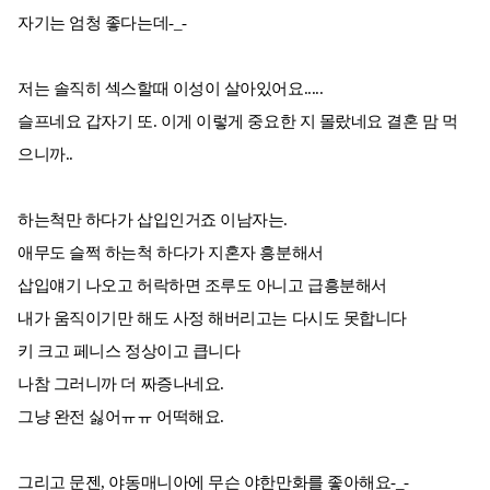
자기는 엄청 좋다는데-_-
저는 솔직히 섹스할때 이성이 살아있어요.....
슬프네요 갑자기 또. 이게 이렇게 중요한 지 몰랐네요 결혼 맘 먹
으니까..
하는척만 하다가 삽입인거죠 이남자는.
애무도 슬쩍 하는척 하다가 지혼자 흥분해서
삽입얘기 나오고 허락하면 조루도 아니고 급흥분해서
내가 움직이기만 해도 사정 해버리고는 다시도 못합니다
키 크고 페니스 정상이고 큽니다
나참 그러니까 더 짜증나네요.
그냥 완전 싫어ㅠㅠ 어떡해요.
그리고 문젠, 야동매니아에 무슨 야한만화를 좋아해요-_-