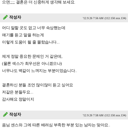
으면;;;;; 결혼은 더 신중하게 생각해 보세요.
작성자
'12.9.26 7:56 AM
(112.150.xxx.134)
어디 말할 곳도 없고 너무 속상했는데
얘기를 듣고 말을 하는게
이렇게 도움이 될 줄 몰랐습니다...
제게 정말 중요한 문제인 거 같은데,
(물론 섹스가 최우선은 아니겠으나)
너무나도 벽같이 느껴지는 부분이었습니다..
결혼하신 분들 조언 많이많이 듣고 싶어요
저같은 분들두요...
감사해요 정말이지
작성자
'12.9.26 7:58 AM
(112.150.xxx.134)
음님 센스와 그에 따른 배려심 부족한 부분 있는 남자는 맞아요..