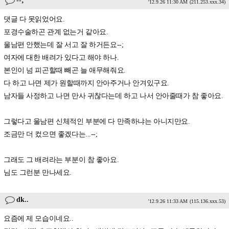
--;
'12.9.26 11:30 AM
(211.253.xxx.34)
댓글 다 못읽었어요.
포경수술하곤 관계 없는거 같아요.
울남편 안했는데 잘 서고 잘 하거든요--;
여자에 대한 배려가 있다고 해야 하나.
본인이 넘 피곤할때 빼곤 늘 애무해줘요.
다 하고 나면 제가 원할때까지 안아주거나 안겨있구요.
남자들 사정하고 나면 만사 귀찮다는데 하고 나서 안아줄때가 참 좋아요.
그렇다고 울남편 신체적인 부분에 다 만족하냐는 아니지만요.
조금만 더 컸으면 좋겠다는...--;
그래도 그 배려라는 부분이 참 좋아요.
님도 그런분 만나세요.
dk..
'12.9.26 11:33 AM
(115.136.xxx.53)
요즘에 제 모습이네요..