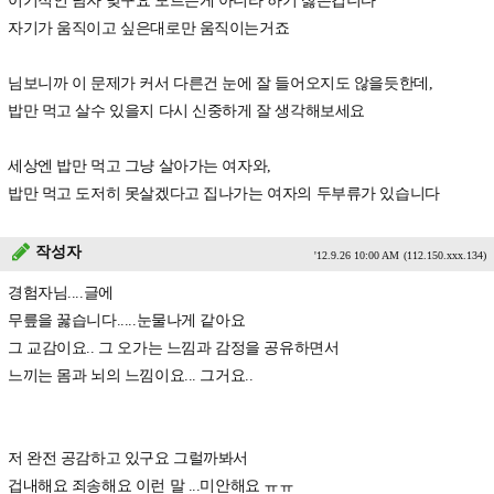
이기적인 남자 맞구요 모르는게 아니라 하기 싫은겁니다
자기가 움직이고 싶은대로만 움직이는거죠
님보니까 이 문제가 커서 다른건 눈에 잘 들어오지도 않을듯한데,
밥만 먹고 살수 있을지 다시 신중하게 잘 생각해보세요
세상엔 밥만 먹고 그냥 살아가는 여자와,
밥만 먹고 도저히 못살겠다고 집나가는 여자의 두부류가 있습니다
작성자
'12.9.26 10:00 AM
(112.150.xxx.134)
경험자님....글에
무릎을 꿇습니다.....눈물나게 같아요
그 교감이요.. 그 오가는 느낌과 감정을 공유하면서
느끼는 몸과 뇌의 느낌이요... 그거요..
저 완전 공감하고 있구요 그럴까봐서
겁내해요 죄송해요 이런 말 ...미안해요 ㅠㅠ