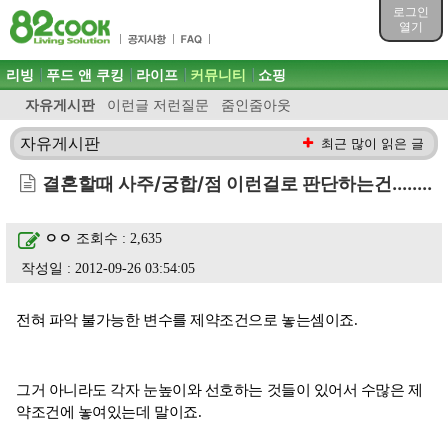
목차
로그인
주메뉴 바로가기
열기
컨텐츠 바로가기
검색 바로가기
주메뉴
리빙
푸드 앤 쿠킹
라이프
커뮤니티
쇼핑
로그인 바로가기
자유게시판
이런글 저런질문
줌인줌아웃
자유게시판
최근 많이 읽은 글
결혼할때 사주/궁합/점 이런걸로 판단하는건........
ㅇㅇ
조회수 : 2,635
작성일 : 2012-09-26 03:54:05
전혀 파악 불가능한 변수를 제약조건으로 놓는셈이죠.
그거 아니라도 각자 눈높이와 선호하는 것들이 있어서 수많은 제
약조건에 놓여있는데 말이죠.