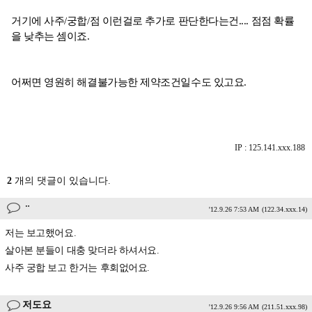
거기에 사주/궁합/점 이런걸로 추가로 판단한다는건.... 점점 확률
을 낮추는 셈이죠.
어쩌면 영원히 해결불가능한 제약조건일수도 있고요.
IP : 125.141.xxx.188
2
개의 댓글이 있습니다.
ᆢ
'12.9.26 7:53 AM
(122.34.xxx.14)
저는 보고했어요.
살아본 분들이 대충 맞더라 하셔서요.
사주 궁합 보고 한거는 후회없어요.
저도요
'12.9.26 9:56 AM
(211.51.xxx.98)