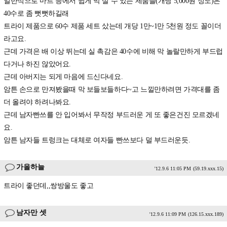
일반적으로 마트 등에서 쉽게 막 살 수 있는 제품들(개당 5,000원 정도)은
40수로 좀 뻣뻣하길래
트라이 제품으로 60수 제품 세트 샀는데 개당 1만~1만 5천원 정도 꼴이더
라고요.
근데 가격은 배 이상 뛰는데 실 촉감은 40수에 비해 막 놀랄만하게 부드럽
다거나 하진 않았어요.
근데 아버지는 되게 마음에 드신다네요.
암튼 손으로 만져봤을때 막 보들보들하다~고 느낄만하려면 가격대를 좀
더 올려야 하려나봐요.
근데 남자빤쓰를 안 입어봐서 무작정 부드러운 게 또 좋은건진 모르겠네
요.
암튼 남자들 트렁크는 대체로 여자들 빤쓰보다 덜 부드러운듯.
가을하늘
'12.9.6 11:05 PM
(59.19.xxx.15)
트라이 좋던데,,쌍방울도 좋고
남자만 셋
'12.9.6 11:09 PM
(126.15.xxx.189)