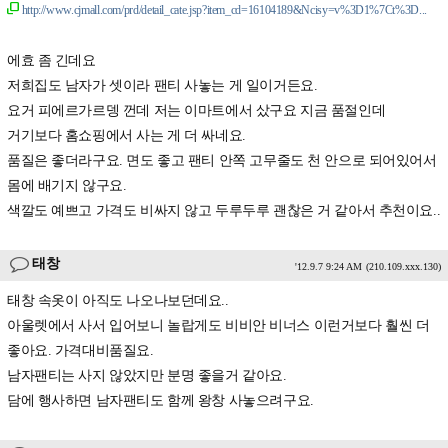
http://www.cjmall.com/prd/detail_cate.jsp?item_cd=16104189&Ncisy=v%3D1%7Ct%3D...
에효 좀 긴데요
저희집도 남자가 셋이라 팬티 사놓는 게 일이거든요.
요거 피에르가르뎅 껀데 저는 이마트에서 샀구요 지금 품절인데
거기보다 홈쇼핑에서 사는 게 더 싸네요.
품질은 좋더라구요. 면도 좋고 팬티 안쪽 고무줄도 천 안으로 되어있어서
몸에 배기지 않구요.
색깔도 예쁘고 가격도 비싸지 않고 두루두루 괜찮은 거 같아서 추천이요..
태창
'12.9.7 9:24 AM
(210.109.xxx.130)
태창 속옷이 아직도 나오나보던데요..
아울렛에서 사서 입어보니 놀랍게도 비비안 비너스 이런거보다 훨씬 더
좋아요. 가격대비품질요.
남자팬티는 사지 않았지만 분명 좋을거 같아요.
담에 행사하면 남자팬티도 함께 왕창 사놓으려구요.