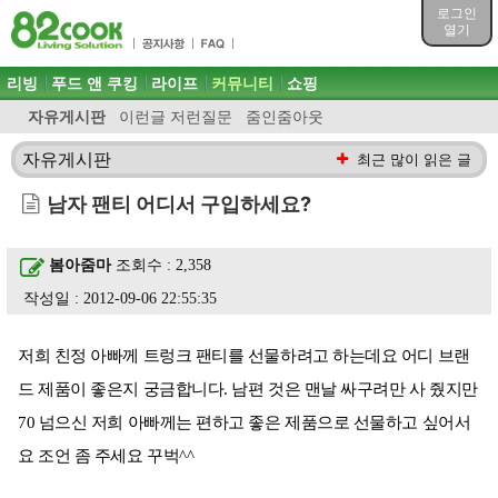
목차
로그인
주메뉴 바로가기
열기
컨텐츠 바로가기
검색 바로가기
주메뉴
리빙
푸드 앤 쿠킹
라이프
커뮤니티
쇼핑
로그인 바로가기
자유게시판
이런글 저런질문
줌인줌아웃
자유게시판
최근 많이 읽은 글
남자 팬티 어디서 구입하세요?
봄아줌마
조회수 : 2,358
작성일 : 2012-09-06 22:55:35
저희 친정 아빠께 트렁크 팬티를 선물하려고 하는데요 어디 브랜
드 제품이 좋은지 궁금합니다. 남편 것은 맨날 싸구려만 사 줬지만
70 넘으신 저희 아빠께는 편하고 좋은 제품으로 선물하고 싶어서
요 조언 좀 주세요 꾸벅^^