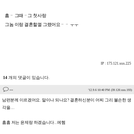
흠ᆢ 그때ᆢ그 첫사랑
그놈 이랑 결혼할껄 그랬어요ᆢᆢ ㅜㅜ
IP : 175.121.xxx.225
14
개의 댓글이 있습니다.
...
'12.9.6 10:40 PM
(39.120.xxx.193)
남편분께 이르겠어요. 말이나 되나요? 결혼하신분이 어찌 그리 불손한 생
각을....
흠흠 저는 윤제랑 하겠습니다...에헴