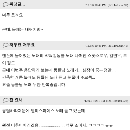
위댓글...
'12.9.6 10:48 PM
(121.140.xxx.99)
너무 웃겨요..
근데, 윤제는 내꺼지렁~
저두요 저두요
'12.9.6 10:48 PM
(211.192.xxx.46)
핸폰에 들어있는 노래의 90% 김동률 노래 나머진 스윗소로우, 김연우, 토
이 정도....
근데 이번주 응답하라 보는데 동률님 노래가....심장이 쿵~~정말....
건축학 개론 볼때도 동률님 노래 듣고 눈물이 주르륵...
요즘 동률님 노래 무한 반복중입니다.
전 요새
'12.9.6 10:51 PM
(121.130.xxx.228)
응답하라때문에 델리스파이스 노래 듣고 있는데..
완전 미추어버리겠음..........................너무 조아서..ㅋㅋㅋㅋ ㅠㅠ