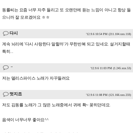
동률씨는 요즘 너무 자주 들리고 또 오랜만에 듣는 느낌이 아니고 항상 들
으니까 잘 모르겠어요 ㅎㅎ
다시
'12.9.6 10:54 PM
(211.104.xxx.118)
계속 뇌리에 '다시 사랑한다 말할까'가 무한반복 되고 있네요. 설거지할때
특히...
ᆢ
'12.9.6 11:03 PM
(1.245.xxx.53)
저는 델리스파이스 노래가 자꾸들려요
멋지죠
'12.9.6 11:08 PM
(121.166.xxx.233)
저도 김동률 노래가 그 많은 노래중에서 귀에 확~ 꽂히던데요.
음색이 너무너무 좋아요^^