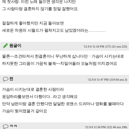
제 첫사랑..이런 노래 들으면 생각은 나지만
그 사람이랑 결혼하지 않기를 정말 잘했어요.
절절하게 좋아했지만 지금 돌아보면
새로운 차원의 시월드가 펼쳐지고도 남았겠더라는.................
원글이
'12.9.6 11:16 PM
(175.121.xxx.225)
물론~~조건따져서 한결혼이니 무난하게 삽니다만ᆢ가슴이 시키는대로
하지못한 그리움이 가끔씩 불쑥~~치밀어올라 오늘처럼 미치겠어요
전
'12.9.6 11:47 PM
(119.64.xxx.3)
가슴이 시키는대로 결혼한 사람이라
응답하라를보면서 다행이다...라고 생각해요
만약 남편이랑 결혼 안했다면 달달한 로맨스 드라마나 영화를 볼때마다
가슴이 찢어졌을거 같아요
ㅋㅋ
'12.9.6 11:56 PM
(122.40.xxx.196)