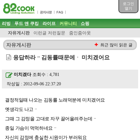
목차
로그인
주메뉴 바로가기
열기
컨텐츠 바로가기
검색 바로가기
주메뉴
리빙
푸드 앤 쿠킹
라이프
커뮤니티
쇼핑
로그인 바로가기
자유게시판
이런글 저런질문
줌인줌아웃
자유게시판
최근 많이 읽은 글
응답하라ᆢ김동률때문에ᆞ 미치겠어요
미치겠다
조회수 : 4,781
작성일 : 2012-09-06 22:37:20
결정적일때 나오는 김동률 노래덕분에 미치겠어요
옛생각도 나고ᆢ
그때 그 감정을 고대로 자꾸 끌어올려주는데ᆢ
종일 가슴이 먹먹하네요ᆢ
자신의 감정에 충실한 시원이가 부러워요