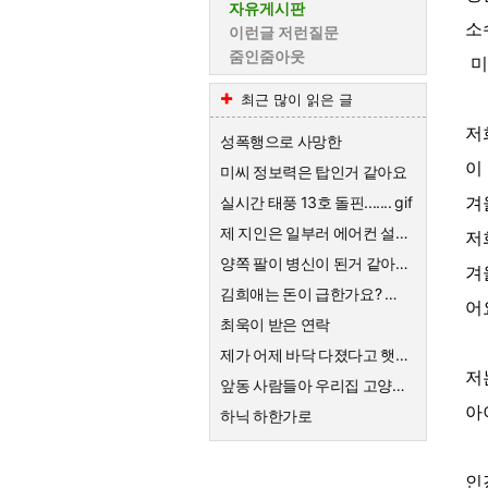
자유게시판
소
이런글 저런질문
줌인줌아웃
미
최근 많이 읽은 글
저
성폭행으로 사망한
이
미씨 정보력은 탑인거 같아요
겨
실시간 태풍 13호 돌핀....... gif
제 지인은 일부러 에어컨 설치를 안해요
저
양쪽 팔이 병신이 된거 같아요ㅡㅠ
겨
김희애는 돈이 급한가요? 왜 친근한척 예능하죠?
어
최욱이 받은 연락
제가 어제 바닥 다졌다고 햇죠?
저
앞동 사람들아 우리집 고양이한테 큰절해라
아
하닉 하한가로
인