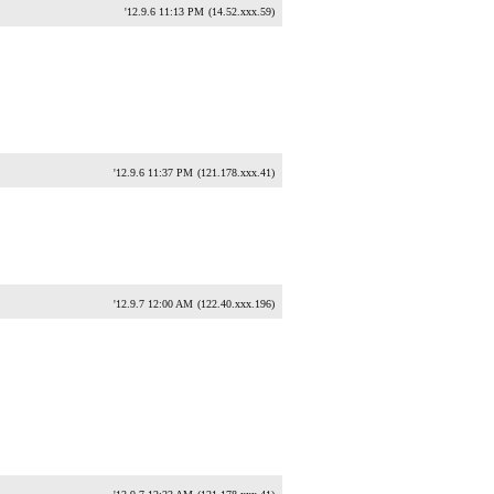
'12.9.6 11:13 PM
(14.52.xxx.59)
'12.9.6 11:37 PM
(121.178.xxx.41)
'12.9.7 12:00 AM
(122.40.xxx.196)