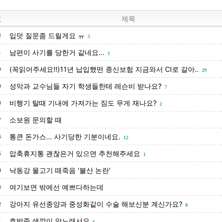
호
제목
입덧 질문좀 드릴게요 ㅠ
2
5
남편이 사기를 당한거 같네요...
1
1
(꼭읽어주세요!!)11년 납입했떤 종신보험 지금와서 CI로 갈아..
0
29
성악과 교수님들 자기 학생들한테 레슨비 받나요?
9
7
비행기 탈때 기내에 가져가는 짐도 무게 재나요?
8
2
소보원 문의할 때
7
통큰 돈가스... 사기당한 기분이네요.
6
12
압축휴지통 괜찮은거 있으면 추천해주세요
5
1
낙동강 물고기 떼죽음 '불산 논란'
4
여기보면 밖에선 예쁘다하는데
3
강아지 유선종양과 중성화같이 수술 해보신분 계신가요?
2
8
호박죽 색깔이 안노래서요
1
6