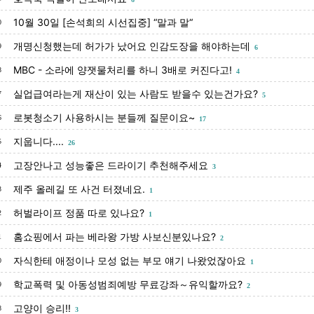
10월 30일 [손석희의 시선집중] “말과 말“
0
개명신청했는데 허가가 났어요 인감도장을 해야하는데
9
6
MBC - 소라에 양잿물처리를 하니 3배로 커진다고!
8
4
실업급여라는게 재산이 있는 사람도 받을수 있는건가요?
7
5
로봇청소기 사용하시는 분들께 질문이요~
6
17
지웁니다....
5
26
고장안나고 성능좋은 드라이기 추천해주세요
4
3
제주 올레길 또 사건 터졌네요.
3
1
허벌라이프 정품 따로 있나요?
2
1
홈쇼핑에서 파는 베라왕 가방 사보신분있나요?
1
2
자식한테 애정이나 모성 없는 부모 얘기 나왔었잖아요
0
1
학교폭력 및 아동성범죄예방 무료강좌～유익할까요?
9
2
고양이 승리!!
8
3