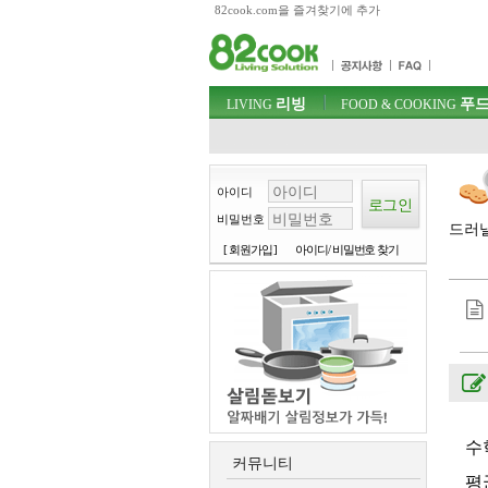
82cook.com을 즐겨찾기에 추가
목차
주메뉴 바로가기
컨텐츠 바로가기
검색 바로가기
주메뉴
리빙
푸드
로그인 바로가기
LIVING
FOOD & COOKING
아이디
비밀번호
드러낼
[ 회원가입 ]
아이디/ 비밀번호 찾기
수
커뮤니티
평