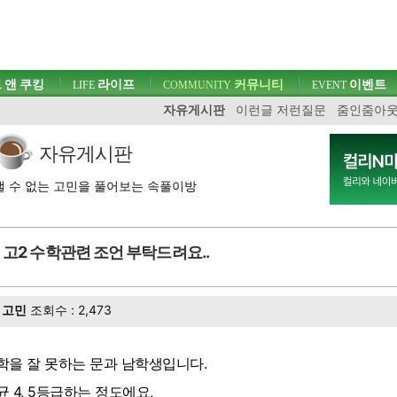
 앤 쿠킹
라이프
커뮤니티
이벤트
LIFE
COMMUNITY
EVENT
자유게시판
이런글 저런질문
줌인줌아
자유게시판
 수 없는 고민을 풀어보는 속풀이방
고2 수학관련 조언 부탁드려요..
고민
조회수 : 2,473
학을 잘 못하는 문과 남학생입니다.
균 4, 5등급하는 정도에요,