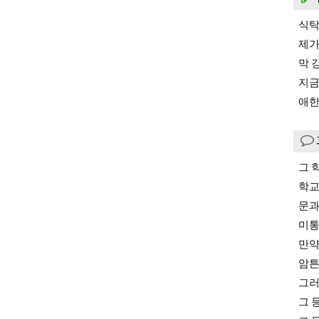
식탁
제가
막 
지금
애한
그 
학교
문과
미통
만약
암튼
그러
그 