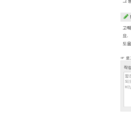
그 
고뤠
요.
도움
☞ 로
작성