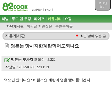
목차
로그인
주메뉴 바로가기
열기
컨텐츠 바로가기
검색 바로가기
주메뉴
리빙
푸드 앤 쿠킹
라이프
커뮤니티
쇼핑
로그인 바로가기
자유게시판
이런글 저런질문
줌인줌아웃
자유게시판
최근 많이 읽은 글
멍든눈 맛사지한계란먹어도되나요
멍든눈 맛사지
조회수 : 3,222
작성일 : 2012-09-06 22:11:19
먹으면 안되나요? 버릴까요 계란이 멍을 빨아들이건지