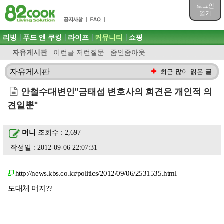
목차
로그인
주메뉴 바로가기
열기
컨텐츠 바로가기
검색 바로가기
주메뉴
리빙
푸드 앤 쿠킹
라이프
커뮤니티
쇼핑
로그인 바로가기
자유게시판
이런글 저런질문
줌인줌아웃
자유게시판
최근 많이 읽은 글
안철수대변인"금태섭 변호사의 회견은 개인적 의
견일뿐"
머니
조회수 : 2,697
작성일 : 2012-09-06 22:07:31
http://news.kbs.co.kr/politics/2012/09/06/2531535.html
도대체 머지??