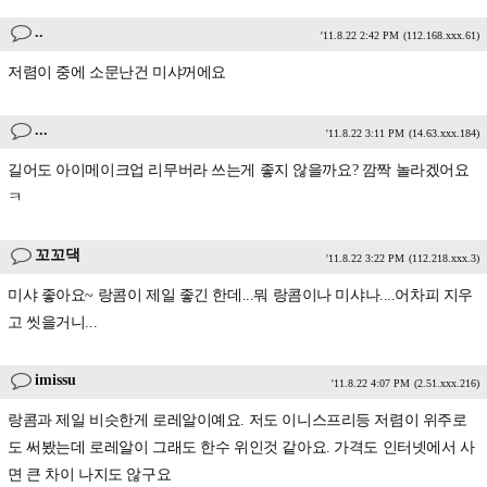
..
'11.8.22 2:42 PM
(112.168.xxx.61)
저렴이 중에 소문난건 미샤꺼에요
...
'11.8.22 3:11 PM
(14.63.xxx.184)
길어도 아이메이크업 리무버라 쓰는게 좋지 않을까요? 깜짝 놀라겠어요
ㅋ
꼬꼬댁
'11.8.22 3:22 PM
(112.218.xxx.3)
미샤 좋아요~ 랑콤이 제일 좋긴 한데...뭐 랑콤이나 미샤나....어차피 지우
고 씻을거니...
imissu
'11.8.22 4:07 PM
(2.51.xxx.216)
랑콤과 제일 비슷한게 로레알이예요. 저도 이니스프리등 저렴이 위주로
도 써봤는데 로레알이 그래도 한수 위인것 같아요. 가격도 인터넷에서 사
면 큰 차이 나지도 않구요