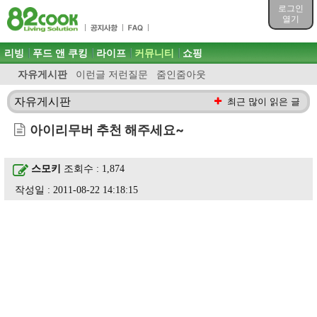
목차
로그인
주메뉴 바로가기
열기
컨텐츠 바로가기
검색 바로가기
주메뉴
리빙
푸드 앤 쿠킹
라이프
커뮤니티
쇼핑
로그인 바로가기
자유게시판
이런글 저런질문
줌인줌아웃
자유게시판
최근 많이 읽은 글
아이리무버 추천 해주세요~
스모키
조회수 : 1,874
작성일 : 2011-08-22 14:18:15