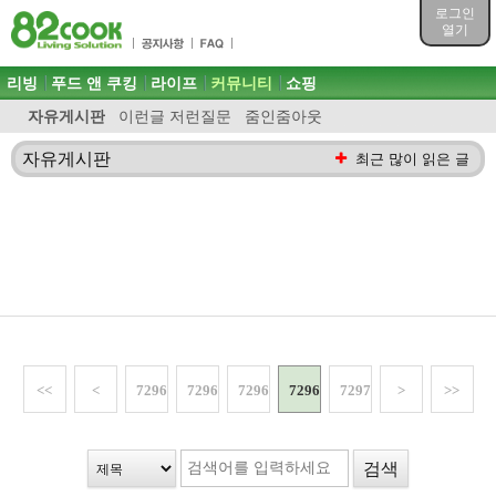
목차
로그인
주메뉴 바로가기
열기
컨텐츠 바로가기
검색 바로가기
주메뉴
리빙
푸드 앤 쿠킹
라이프
커뮤니티
쇼핑
로그인 바로가기
자유게시판
이런글 저런질문
줌인줌아웃
자유게시판
최근 많이 읽은 글
<<
<
72966
72967
72968
72969
72970
>
>>