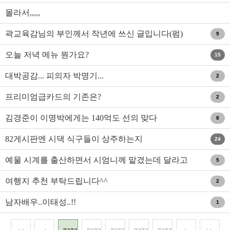
변호?
몰라서,,,,,
곽교육감님의 부인께서 작년에 쓰신 글입니다(펌)
9
오늘 저녁 메뉴 뭔가요?
15
대박공감... 피의자 박명기...
2
프리미엄급카드의 기존은?
2
김경준이 이명박에게는 140억도 선의 맞다
8
82게시판엔 시댁 식구들이 상주하는지
24
예물 시계를 출산하면서 시엄니께 맡겼는데 달라고
5
말하는게 껄끄러..
여행지 추천 부탁드립니다^^
2
남자배우..이태성..!!
1