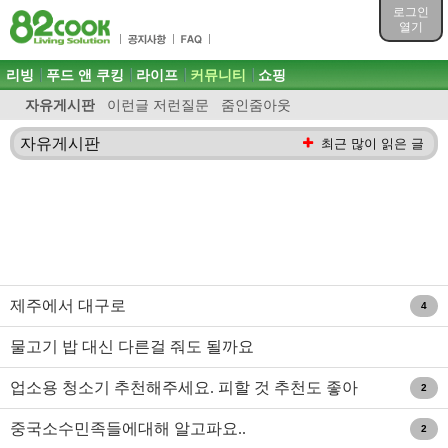
목차
로그인
주메뉴 바로가기
열기
컨텐츠 바로가기
검색 바로가기
주메뉴
리빙
푸드 앤 쿠킹
라이프
커뮤니티
쇼핑
로그인 바로가기
자유게시판
이런글 저런질문
줌인줌아웃
자유게시판
최근 많이 읽은 글
제주에서 대구로
4
물고기 밥 대신 다른걸 줘도 될까요
업소용 청소기 추천해주세요. 피할 것 추천도 좋아
2
요 ^^
중국소수민족들에대해 알고파요..
2