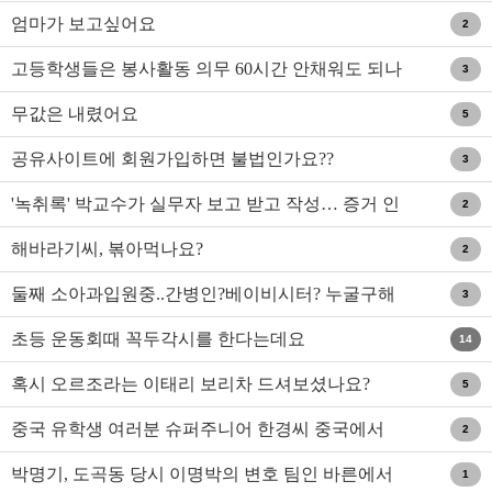
엄마가 보고싶어요
2
고등학생들은 봉사활동 의무 60시간 안채워도 되나
3
요?
무값은 내렸어요
5
공유사이트에 회원가입하면 불법인가요??
3
'녹취록' 박교수가 실무자 보고 받고 작성… 증거 인
2
정 쉽지않아..
해바라기씨, 볶아먹나요?
2
둘째 소아과입원중..간병인?베이비시터? 누굴구해
3
야하나요?
초등 운동회때 꼭두각시를 한다는데요
14
혹시 오르조라는 이태리 보리차 드셔보셨나요?
5
중국 유학생 여러분 슈퍼주니어 한경씨 중국에서
2
활동하시나요?
박명기, 도곡동 당시 이명박의 변호 팀인 바른에서
1