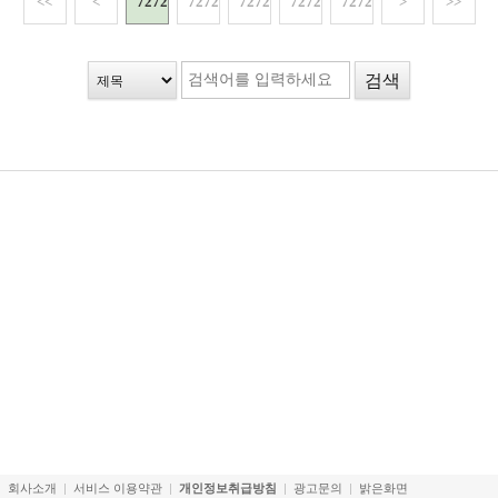
<<
<
72721
72722
72723
72724
72725
>
>>
회사소개
서비스 이용약관
개인정보취급방침
광고문의
밝은화면